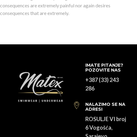
consequences are extremely painful nor again desires
consequences that are extremely.
IMATE PITANJE?
POZOVITE NAS
+387 (33) 243
286
NALAZIMO SE NA
ADRESI
ROSULJE VI broj
6 Vogošća,
Sarajevo