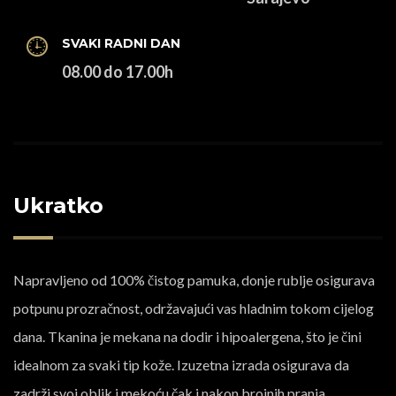
SVAKI RADNI DAN
08.00 do 17.00h
Ukratko
Napravljeno od 100% čistog pamuka, donje rublje osigurava
potpunu prozračnost, održavajući vas hladnim tokom cijelog
dana. Tkanina je mekana na dodir i hipoalergena, što je čini
idealnom za svaki tip kože. Izuzetna izrada osigurava da
zadrži svoj oblik i mekoću čak i nakon brojnih pranja